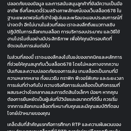
ปลอดภัยของข้อมูล และการสนับสนุนลูกค้าที่ยังมีความเป็นมือ
อาชีพ ซึ่งทั้งหมดนี้ร่วมสร้างภาพลักษณ์ของเว็บสล็อต678 ใน
ฐานะแพลตฟอร์มที่เข้าใจผู้เล่นและพร้อมจะมอบประสบการณ์ที่
น่าจดจำ อีกไม่นานในส่วนที่สอง เราจะลงลึกถึงแนวทางเชิง
ปฏิบัติในการเลือกเกมสล็อต การบริหารงบประมาณ และวิธีใช้
งานโปรโมชั่นอย่างมีประสิทธิภาพ เพื่อให้คุณมีกรอบคิดที่
ชัดเจนในการเล่นต่อไป
ในส่วนที่สองนี้ เราจะมองลึกลงไปในแง่ของเทคนิคและหลักการ
ที่ช่วยให้คุณสนุกกับเว็บสล็อต678 โดยไม่หลงทางจากความ
บันเทิงและความปลอดภัยของการเล่น เกมสล็อตเป็นเกมที่มี
ความหลากหลาย ทั้งแนวธีม กราฟิก ฟีเจอร์พิเศษ และระยะเวลา
การเล่นที่ต่างกันไป ความจริงคือการเล่นสล็อตเป็นกิจกรรมที่
ผสมระหว่างโชคลากลและการตัดสินใจเล็กๆ น้อยๆ หากคุณ
ต้องการยืนหยัดเป็นผู้เล่นที่มีวินัยและอนาคตที่ดีขึ้น ควรเริ่ม
จากการเลือกเกมสล็อตที่เหมาะกับคุณและมีคุณสมบัติที่ตอบ
โจทย์เป้าหมายของคุณ
เคล็ดลับที่สำคัญแรกคือการศึกษา RTP และความผันผวนของ