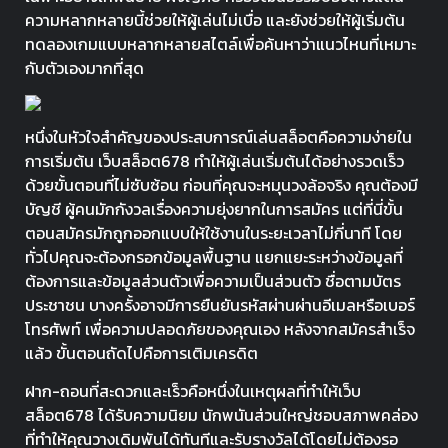
ความหลากหลายนี้ช่วยให้ผู้เล่นไม่เบื่อ และยังช่วยให้ผู้เริ่มต้น
ทดลองเกมแบบหลากหลายสไตล์เพื่อค้นหาว่าแนวไหนที่เหมาะ
กับตัวเองมากที่สุด
หนึ่งในหัวใจสำคัญของประสบการณ์เล่นสล็อตคือความง่ายใน
การเริ่มต้น เว็บสล็อต678 ทำให้ผู้เล่นเริ่มต้นได้อย่างรวดเร็ว
ด้วยขั้นตอนที่ไม่ซับซ้อน ก่อนที่คุณจะหมุนวงล้อจริง คุณต้องมี
บัญชี ผู้คนมักกังวลเรื่องความยุ่งยากในการสมัคร แต่ที่นี่ขั้น
ตอนสมัครมักถูกออกแบบให้ใช้งานในระยะเวลาไม่กี่นาที โดย
ทั่วไปคุณจะต้องกรอกข้อมูลพื้นฐาน แยกแยะระหว่างข้อมูลที่
ต้องการและข้อมูลส่วนตัวเพื่อความเป็นส่วนตัว ชื่อตามบัตร
ประชาชน บางครั้งอาจมีการยืนยันรหัสผ่านผ่านอีเมลหรือเบอร์
โทรศัพท์ เพื่อความปลอดภัยของคุณเอง หลังจากสมัครสำเร็จ
แล้ว ขั้นตอนถัดไปคือการเติมเครดิต
ฝาก-ถอนที่สะดวกและเร็วคือหนึ่งในเหตุผลที่ทำให้เว็บ
สล็อต678 ได้รับความนิยม นักพนันส่วนใหญ่ชอบสภาพคล่อง
ที่ทำให้คุณวางเดิมพันได้ทันทีและรับรางวัลได้โดยไม่ต้องรอ