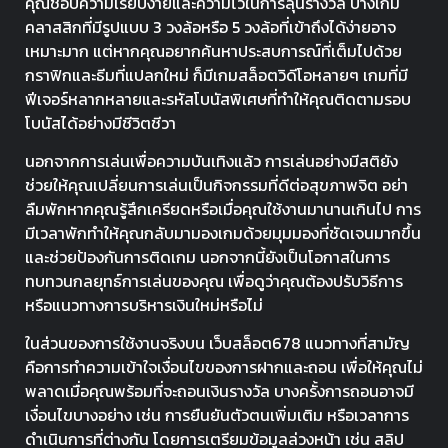
คุณชอบความเรียบง่ายและความไวในการลุ้นรางวัล บางเกม
คลาสสิกที่มีรูปแบบ 3 วงล้อหรือ 5 วงล้อที่เข้าถึงได้ง่ายอาจ
เหมาะมาก แต่หากคุณอยากค้นหาประสบการณ์ที่เต็มไปด้วย
กราฟิกและธีมที่แปลกใหม่ ก็มีเกมสล็อตวิดีโอหลายๆ เกมที่มี
ฟีเจอร์หลากหลายและรหัสโบนัสพิเศษที่ทำให้คุณติดตามรอบ
โบนัสได้อย่างมีชีวิตชีวา
นอกจากการเล่นเพื่อความบันเทิงแล้ว การเล่นอย่างมีสติยัง
ช่วยให้คุณเปลี่ยนการเล่นเป็นกิจกรรมที่ดีต่อสุขภาพจิต อย่า
ลืมพักหากคุณรู้สึกเครียดหรือเมื่อคุณใช้งานมานานเกินไป การ
มีเวลาพักทำให้คุณกลับมามองเกมด้วยมุมมองที่ชัดเจนมากขึ้น
และช่วยป้องกันการติดเกม นอกจากนี้ยังเป็นโอกาสในการ
ทบทวนกลยุทธ์การเล่นของคุณ เพื่อดูว่าคุณต้องปรับวิธีการ
หรือแนวทางการบริหารเงินใหม่หรือไม่
ในส่วนของการใช้งานจริงบน เว็บสล็อต678 แนวทางที่สามัญ
คือการทำความเข้าใจเงื่อนไขของการฝากและถอน เพื่อให้คุณไม่
พลาดเมื่อคุณพร้อมที่จะถอนเงินรางวัล บางครั้งการถอนอาจมี
เงื่อนไขบางอย่าง เช่น การยืนยันตัวตนเพิ่มเติม หรือเวลาการ
ดำเนินการที่ต่างกัน โดยการเตรียมข้อมูลล่วงหน้า เช่น สลิป