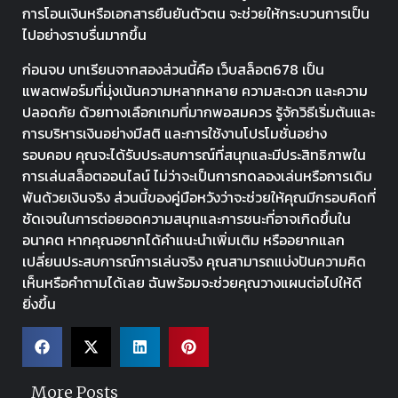
การโอนเงินหรือเอกสารยืนยันตัวตน จะช่วยให้กระบวนการเป็น
ไปอย่างราบรื่นมากขึ้น
ก่อนจบ บทเรียนจากสองส่วนนี้คือ เว็บสล็อต678 เป็น
แพลตฟอร์มที่มุ่งเน้นความหลากหลาย ความสะดวก และความ
ปลอดภัย ด้วยทางเลือกเกมที่มากพอสมควร รู้จักวิธีเริ่มต้นและ
การบริหารเงินอย่างมีสติ และการใช้งานโปรโมชั่นอย่าง
รอบคอบ คุณจะได้รับประสบการณ์ที่สนุกและมีประสิทธิภาพใน
การเล่นสล็อตออนไลน์ ไม่ว่าจะเป็นการทดลองเล่นหรือการเดิม
พันด้วยเงินจริง ส่วนนี้ของคู่มือหวังว่าจะช่วยให้คุณมีกรอบคิดที่
ชัดเจนในการต่อยอดความสนุกและการชนะที่อาจเกิดขึ้นใน
อนาคต หากคุณอยากได้คำแนะนำเพิ่มเติม หรืออยากแลก
เปลี่ยนประสบการณ์การเล่นจริง คุณสามารถแบ่งปันความคิด
เห็นหรือคำถามได้เลย ฉันพร้อมจะช่วยคุณวางแผนต่อไปให้ดี
ยิ่งขึ้น
More Posts