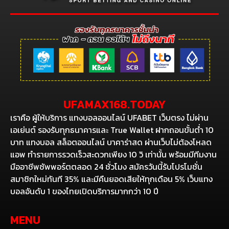
UFAMAX168.TODAY
เราคือ ผู้ให้บริการ แทงบอลออนไลน์ UFABET เว็บตรง ไม่ผ่าน
เอเย่นต์ รองรับทุกธนาคารและ True Wallet ฝากถอนขั้นต่ำ 10
บาท แทงบอล สล็อตออนไลน์ บาคาร่าสด ผ่านเว็บไม่ต้องโหลด
แอพ ทำรายการรวดเร็วสะดวกเพียง 10 วิ เท่านั้น พร้อมมีทีมงาน
มืออาชีพซัพพอร์ตตลอด 24 ชั่วโมง สมัครวันนี้รับโปรโมชั่น
สมาชิกใหม่ทันที 35% และมีคืนยอดเสียให้ทุกเดือน 5% เว็บแทง
บอลอันดับ 1 ของไทยเปิดบริการมากกว่า 10 ปี
MENU