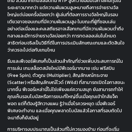
เกม ส่วนมากเกมสล็อตที่มี RTP สูงกว่าย่อมมีโอกาสคืนทุนใน
ระยะยาวมากกว่า แต่ความผันผวนสูงหมายถึงการจ่ายรางวัล
ใหญ่แต่บ่อยครั้งน้อยกว่า ผู้เล่นที่ต้องการรางวัลใหญ่ในรอบ
เดียวอาจชอบเกมที่มีความผันผวนสูง ในขณะที่ผู้ที่ชอบเล่น
อย่างต่อเนื่องและคงเสถียรอาจเลือกเกมที่มีความผันผวนต่ำถึง
กลางและมีการจ่ายรางวัลบ่อยกว่า การทดลองเล่นในโหมด
สาธิตก่อนจริงเป็นวิธีที่ดีในการประเมินลักษณะเกมและตัดสินใจ
ว่าควรจะไปต่อกับเกมไหน
ธีมและฟีเจอร์พิเศษก็เป็นส่วนสำคัญที่ช่วยเพิ่มประสบการณ์ใน
การเล่น เกมสล็อตสมัยใหม่มีฟีเจอร์มากมาย เช่น ฟรีสปิน
(Free Spin), ตัวคูณ (Multiplier), สัญลักษณ์กระจาย
(Scatter) หรือสัญลักษณ์ไวด์ (Wild) ที่สามารถเปิดโอกาสชนะ
มากขึ้น ฟีเจอร์เหล่านี้ไม่ใช่เพียงแค่ความสนุก ยังสามารถทำให้
คุณเห็นรอบโบนัสหรือการชนะที่ใหญ่ขึ้นเมื่อคุณเข้าใกล้แจ็ค
พอต แต่ก็ต้องรู้จักวางแผน รู้ว่าเมื่อไรควรหยุด เมื่อฟีเจอร์
พิเศษจะทำงาน และเมื่อคุณพลาดโบนัสแล้วโอกาสที่รอบถัดไป
จะมาถึงก็ยังมีอยู่
การบริหารงบประมาณเป็นส่วนที่ไม่ควรมองข้าม ก่อนที่จะเริ่ม