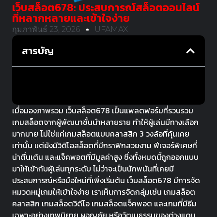
เว็บสล็อต678: ประสบการณ์สล็อตออนไลน์
ที่หลากหลายและเข้าใจง่าย
กุมภาพันธ์ 23, 2026
UFAMAX
สารบัญ
เมื่อมองภาพรวม เว็บสล็อต678 เป็นแพลตฟอร์มที่รวบรวม
เกมสล็อตจากผู้พัฒนาชั้นนำหลายราย ทำให้ผู้เล่นมีทางเลือก
มากมาย ไม่ใช่แค่เกมสล็อตแบบคลาสสิก 3 วงล้อที่คุ้นเคย
เท่านั้น แต่ยังมีวิดีโอสล็อตที่มีกราฟิกสวยงาม ฟีเจอร์พิเศษที่
น่าตื่นเต้น และแจ็คพอตที่มีมูลค่าสูง ซึ่งทั้งหมดนี้ถูกออกแบบ
มาให้เข้ากับผู้เล่นทุกระดับ ไม่ว่าจะเป็นนักพนันที่เคยมี
ประสบการณ์หรือมือใหม่ที่เพิ่งเริ่มต้น เว็บสล็อต678 มีการจัด
หมวดหมู่เกมให้เข้าใจง่าย เราเห็นการจัดกลุ่มเช่น เกมสล็อต
คลาสสิก เกมสล็อตวิดีโอ เกมสล็อตแจ็คพอต และเกมที่มีธีม
เฉพาะอย่างเทพนิยาย ผจญภัย หรือวัฒนธรรมของต่างแดน