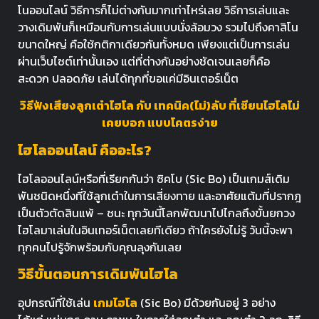
โนออนไลน์ วิธีการก็ไม่ต่างกันมากเท่าไหร่เลย วิธีการเล่นและ
วางเดิมพันก็เหมือนกับการเล่นแบบนั่งล้อมวง รวมไปถึงคาสิโน
ขนาดใหญ่ คือใช้กติกาเดียวกันทั้งหมด เพียงแต่เป็นการเล่น
ผ่านเว็บไซต์เท่านั้นเอง แต่ที่ต่างกันอย่างชัดเจนเลยก็คือ
สะดวก ปลอดภัย เล่นได้ทุกที่ขอแค่มีอินเตอร์เน็ต
วิธีฟังเสียงลูกเต๋าไฮโล กับ เทคนิค(ไม่)ลับ ที่เซียนไฮโลไม่
เคยบอก แบบโคตรง่าย
ไฮโลออนไลน์ คืออะไร
?
ไฮโลออนไลน์หรือที่เรียกกันว่า ซิคโบ (Sic Bo) เป็นเกมส์เดิม
พันชนิดหนึ่งที่ใช้ลูกเต๋าในการเสี่ยงทาย และอาศัยแต้มที่ปรากฎ
เป็นตัวตัดสินแพ้ – ชนะ ทุกวันนี้โลกพัฒนาไปไกลถึงขั้นยกวง
ไฮโลมาเล่นในอินเทอร์เน็ตเลยทีเดียว ถ้าใครยังไม่รู้ วันนี้จะพา
ทุกคนไปรู้จักพร้อมกับคุณลุงกันเลย
วิธีขั้นตอนการเดิมพันไฮโล
อุปกรณ์ที่ใช้เล่น
เกมไฮโล
(Sic Bo) มีด้วยกันอยู่ 3 อย่าง