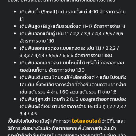
เดิมพันต่ำ (Small) แต้มรวมตั้งแต่ 4-10 อัตราการจ่าย
1:1
เดิมพันสูง (Big) แต้มรวมตั้งแต่ 11-17 อัตราการจ่าย 1:1
เดิมพันออกแต้มคู่ เช่น 1,1 / 2,2 / 3,3 / 4,4 / 5,5 / 6,6
อัตราการจ่าย 1:10
เดิมพันออกเลขตอง แบบแทงตรง เช่น 1,1,1 / 2,2,2 /
3,3,3 / 4,4,4 / 5,5,5 / 6,6,6 อัตราการจ่าย 1:180
เดิมพันออกเลขตอง แบบไหนก็ได้ หรือไม่ว่าจะออกเลข
ตองไหนก็ตาม อัตราการจ่าย 1:30
เดิมพันแต้มรวม โดนจะมีให้เลือกตั้งแต่ 4 แต้ม ไปจนถึง
17 แต้ม ซึ่งจะมีอัตราการจ่ายที่ต่างกันตามความยากง่าย
เช่น แต้มรวม 4 จ่าย 1:60 ส่วน แต้มรวม 11 จ่าย 1:6
เดิมพันคู่ลูกเต๋า โดยถ้า 2 ใน 3 ของลูกเต๋าออกตามช่อง
เดิมพันจะได้เงิน ตามอัตราการจ่าย 1:5 เช่น คู่ 1,2 / 2,3 /
3,4 / 4,5
เป็นยังไงกันบ้าง เมื่อรู้หลักการว่า
ไฮโลออนไลน์
ว่ามีที่มาและ
วิธีการเล่นอย่างไรแล้ว ถ้าหากอยากเพิ่มโอกาสทำเงินเข้า
กระเป๋าก็อย่าลืมเข้ามาเป็นสมาชิกและลองกดเข้าไปเล่นดู แล้ว