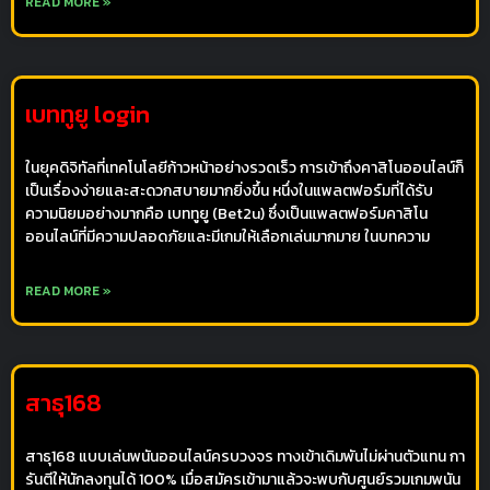
READ MORE »
เบททูยู login
ในยุคดิจิทัลที่เทคโนโลยีก้าวหน้าอย่างรวดเร็ว การเข้าถึงคาสิโนออนไลน์ก็
เป็นเรื่องง่ายและสะดวกสบายมากยิ่งขึ้น หนึ่งในแพลตฟอร์มที่ได้รับ
ความนิยมอย่างมากคือ เบททูยู (Bet2u) ซึ่งเป็นแพลตฟอร์มคาสิโน
ออนไลน์ที่มีความปลอดภัยและมีเกมให้เลือกเล่นมากมาย ในบทความ
READ MORE »
สาธุ168
สาธุ168 แบบเล่นพนันออนไลน์ครบวงจร ทางเข้าเดิมพันไม่ผ่านตัวแทน กา
รันตีให้นักลงทุนได้ 100% เมื่อสมัครเข้ามาแล้วจะพบกับศูนย์รวมเกมพนัน