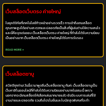
เว็บสล็อตเว็บตรง ค่ายใหญ่
ในยุคดิจิทัลที่เทคโนโลยีก้าวหน้าอย่างรวดเร็ว การเข้าถึงเกมสล็อต
คุณภาพสูงได้อย่างสะดวกและปลอดภัยเป็นสิ่งที่ผู้เล่นต่างให้ความสนใจ
และนี่คือจุดเด่นของ เว็บสล็อตเว็บตรง ค่ายใหญ่ ที่กำลังได้รับความนิยม
เป็นอย่างมาก เว็บสล็อตเว็บตรง ค่ายใหญ่ได้รับการรับรอง
READ MORE »
เว็บสล็อตชาบู
สวัสดีทุกท่าน! วันนี้เรามาพูดถึงเว็บสล็อตชาบู กันค่ะ เว็บสล็อตชาบูเป็น
เว็บคาสิโนออนไลน์ที่กำลังได้รับความนิยมอย่างมากในขณะนี้ เพราะ
นอกจากจะมีเกมสล็อตให้เลือกเล่นมากมายแล้ว ยังมีระบบการเล่นที่ใช้
งานง่ายและปลอดภัย รวมถึงโปรโมชั่นและโบนัสสุดพิเศษที่จะทำ