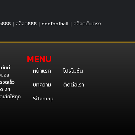
a888
｜
สล็อต888
｜
doofootball
｜
สล็อตเว็บตรง
MENU
ย่นต์
หน้าแรก
โปรโมชั่น
ทงบอล
รวดเร็ว
บทความ
ติดต่อเรา
อด 24
ดเสียให้ทุก
Sitemap