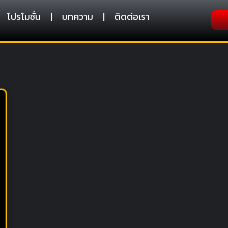
โปรโมชั่น
บทความ
ติดต่อเรา